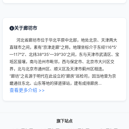
关于廊坊市
河北省廊坊市位于华北平原中北部，地处北京、天津两大
直辖市之间，素有“京津走廊”之称。地理坐标介于东经116°5′
—117°2′、北纬38°35′—39°30′之间，东与天津市武清区、宝
坻区接壤，南与沧州市毗邻，西与保定市、北京市大兴区交
界，北与北京市通州区、顺义区及天津市蓟州区相连。
“廊坊”之名源于明代在此设立的“廊房”巡检司，因当地曾为京
畿通往东北、山东等地的驿道驿站，建有成排廊房...
查看更多介绍 >>
旗下站点