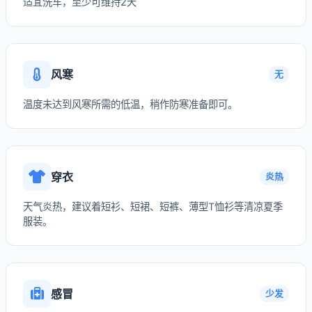
适宜洗车，至少可维持2天
风寒
无
温度未达到风寒所需的低温，稍作防寒准备即可。
穿衣
炎热
天气炎热，建议着短衫、短裙、短裤、薄型T恤衫等清凉夏季
服装。
感冒
少发