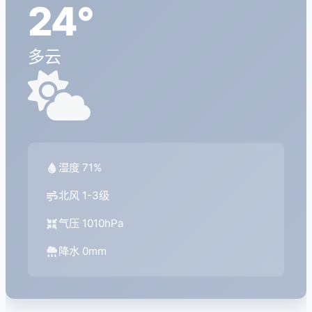
24°
多云
湿度 71%
北风 1-3级
气压 1010hPa
降水 0mm