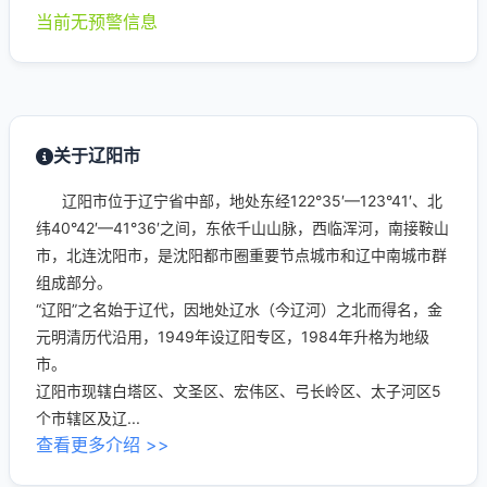
当前无预警信息
关于辽阳市
辽阳市位于辽宁省中部，地处东经122°35′—123°41′、北
纬40°42′—41°36′之间，东依千山山脉，西临浑河，南接鞍山
市，北连沈阳市，是沈阳都市圈重要节点城市和辽中南城市群
组成部分。
“辽阳”之名始于辽代，因地处辽水（今辽河）之北而得名，金
元明清历代沿用，1949年设辽阳专区，1984年升格为地级
市。
辽阳市现辖白塔区、文圣区、宏伟区、弓长岭区、太子河区5
个市辖区及辽...
查看更多介绍 >>