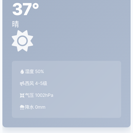
37°
晴
湿度 50%
西风 4-5级
气压 1002hPa
降水 0mm