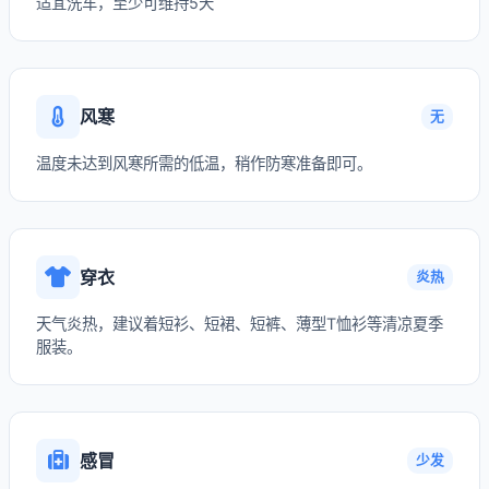
适宜洗车，至少可维持5天
风寒
无
温度未达到风寒所需的低温，稍作防寒准备即可。
穿衣
炎热
天气炎热，建议着短衫、短裙、短裤、薄型T恤衫等清凉夏季
服装。
感冒
少发