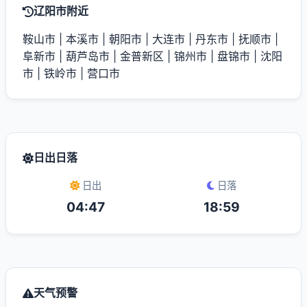
辽阳市附近
鞍山市
|
本溪市
|
朝阳市
|
大连市
|
丹东市
|
抚顺市
|
阜新市
|
葫芦岛市
|
金普新区
|
锦州市
|
盘锦市
|
沈阳
市
|
铁岭市
|
营口市
日出日落
日出
日落
04:47
18:59
天气预警