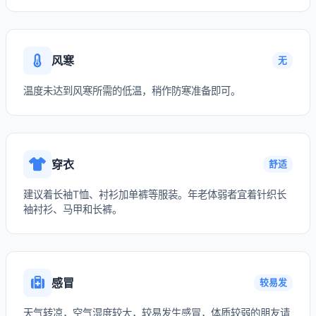
风寒
无
温度未达到风寒所需的低温，稍作防寒准备即可。
穿衣
舒适
建议着长袖T恤、衬衫加单裤等服装。年老体弱者宜着针织长
袖衬衫、马甲和长裤。
感冒
较易发
天气转凉，空气湿度较大，较易发生感冒，体质较弱的朋友请