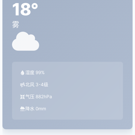
18°
雾
湿度 99%
北风 3-4级
气压 882hPa
降水 0mm